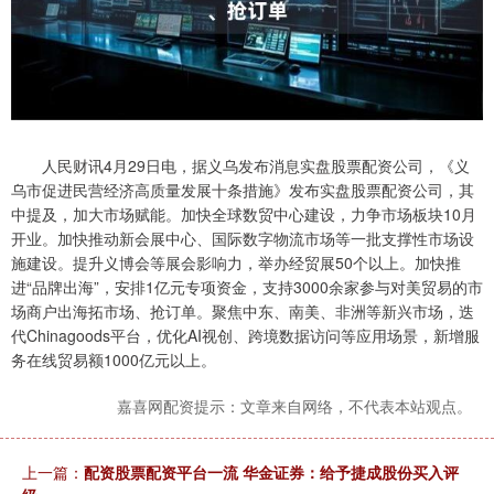
人民财讯4月29日电，据义乌发布消息实盘股票配资公司，《义
乌市促进民营经济高质量发展十条措施》发布实盘股票配资公司，其
中提及，加大市场赋能。加快全球数贸中心建设，力争市场板块10月
开业。加快推动新会展中心、国际数字物流市场等一批支撑性市场设
施建设。提升义博会等展会影响力，举办经贸展50个以上。加快推
进“品牌出海”，安排1亿元专项资金，支持3000余家参与对美贸易的市
场商户出海拓市场、抢订单。聚焦中东、南美、非洲等新兴市场，迭
代Chinagoods平台，优化AI视创、跨境数据访问等应用场景，新增服
务在线贸易额1000亿元以上。
嘉喜网配资提示：文章来自网络，不代表本站观点。
上一篇：
配资股票配资平台一流 华金证券：给予捷成股份买入评