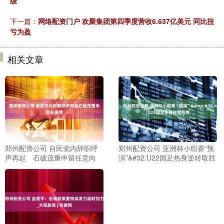
级
下一篇：
网络配资门户 欢聚集团第四季度营收6.637亿美元 同比扭
亏为盈
相关文章
郑州配资公司 自民党内辞职呼
郑州配资公司 亚洲杯小组赛“预
声再起 石破茂重申留任意向
演”&#32;U22国足热身逆转取胜