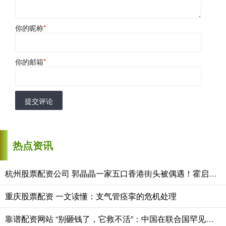
你的昵称
*
你的邮箱
*
提交评论
热点资讯
杭州股票配资公司 郭晶晶一家五口香港街头被偶遇！霍启刚瘦到不敢认，9岁女儿意外
重庆股票配资 一文读懂：支气管痉挛的危机处理
靠谱配资网站 “别砸钱了，它救不活”：中国在联合国罕见翻脸，海地到底烂到了什么地步